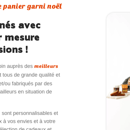
 panier garni noël
nnés avec
r mesure
ions !
meilleurs
soin auprès des
t tous de grande qualité et
et/ou fabriqués par des
illeurs en situation de
sont personnalisables et
 à vos envies et à votre
lection de cadeaux et